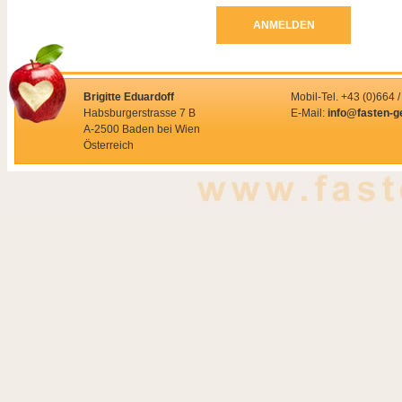
ANMELDEN
Brigitte Eduardoff
Mobil-Tel. +43 (0)664 
Habsburgerstrasse 7 B
E-Mail:
info@fasten-g
A-2500 Baden bei Wien
Österreich